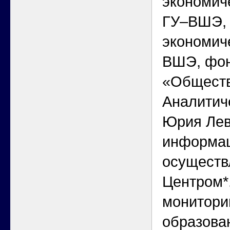
экономич
ГУ–ВШЭ,
экономич
ВШЭ, фо
«Обществ
Аналитич
Юрия Лев
информа
осуществ
Центром*
монитори
образова