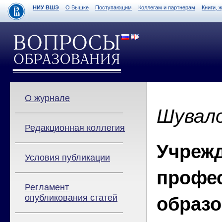
НИУ ВШЭ
О Вышке
Поступающим
Коллегам и партнерам
Книги, 
О журнале
Шувало
Редакционная коллегия
Учреж
Условия публикации
профе
Регламент
опубликования статей
образо