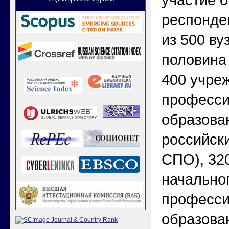
участие о
респонден
из 500 ву
половина 
400 учре
професси
образова
российск
СПО), 32
начально
професси
образован