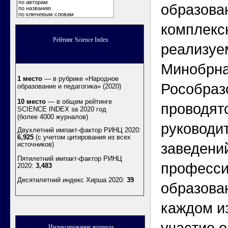
по авторам
образова
по названию
по ключевым словам
комплексн
Рейтинг Science Index
реализуе
Минобрна
1 место
— в рубрике «Народное
Рособраз
образование и педагогика» (2020)
10 место
— в общем рейтинге
проводят
SCIENCE INDEX за 2020 год
(более 4000 журналов)
руководи
Двухлетний импакт-фактор РИНЦ 2020:
6,925
(с учетом цитирования из всех
источников)
заведени
Пятилетний импакт-фактор РИНЦ
професси
2020:
3,483
Десятилетний индекс Хирша 2020
:
39
образова
каждом и
Индексирование журнала