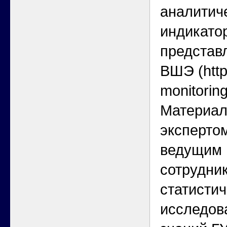
аналитич
индикато
представ
ВШЭ (http
monitoring
Материал
экспертом
ведущим
сотрудни
статисти
исследов