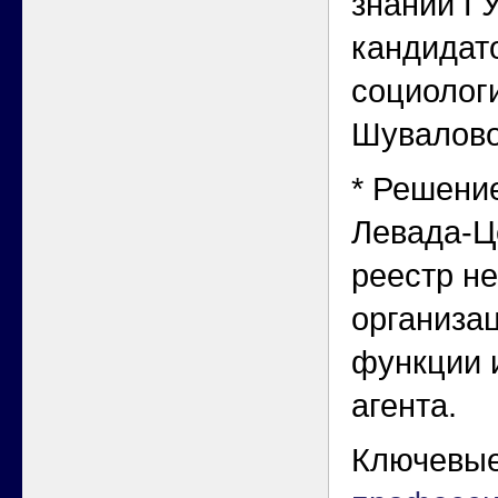
знаний Г
кандидат
социологи
Шувалово
* Решени
Левада-Ц
реестр н
организа
функции 
агента.
Ключевые