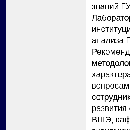
знаний Г
Лаборато
институц
анализа 
Рекоменд
методоло
характер
вопросам
сотрудни
развития
ВШЭ, ка