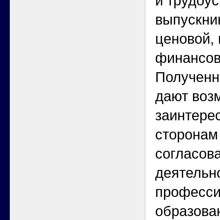
и трудоу
выпускник
ценовой, 
финансов
Полученн
дают воз
заинтере
сторонам
согласов
деятельн
професси
образова